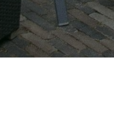
Dankzij de onderhoudsservice van Gijs Rip Tuinen 
door netjes, veilig en tevreden. De gemiddelde tu
onderhoudsbeurten per jaar nodig: een voorjaars