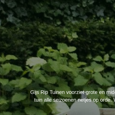
Gijs Rip Tuinen voorziet grote en midd
tuin alle seizoenen netjes op orde