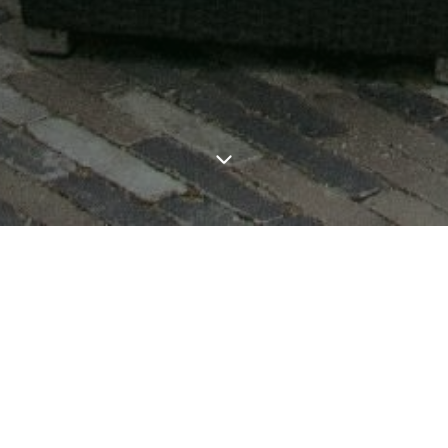
blijft uw tuin het hele jaar
Zomerbeurt:
in heeft standaard drie
Het snoeien van de hagen
beurt, het snoeien van de